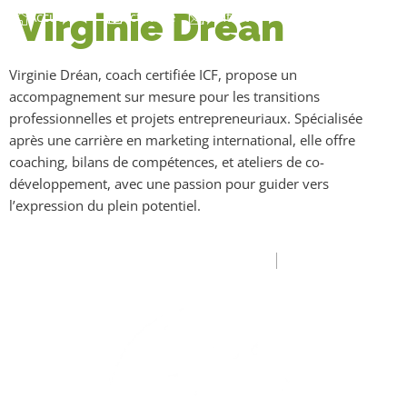
Virginie Dréan
Accueil
-
Actualité
contact
Virginie Dréan, coach certifiée ICF, propose un
accompagnement sur mesure pour les transitions
professionnelles et projets entrepreneuriaux. Spécialisée
après une carrière en marketing international, elle offre
coaching, bilans de compétences, et ateliers de co-
développement, avec une passion pour guider vers
l’expression du plein potentiel.
© Touts droits réservés 2024 Briere Affaires.
Mentions Légales